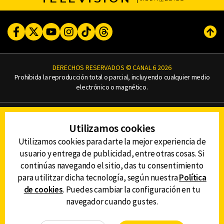
Facebook
Twitter
Youtube
Instagram
TikTok
Threads
Subi
DERECHOS RESERVADOS © CANAL 6 2026
Prohibida la reproducción total o parcial, incluyendo cualquier medio
electrónico o magnético.
CONTACTO
Utilizamos cookies
AVISO DE PRIVACIDAD
AVISO LEGAL
Utilizamos cookies para darte la mejor experiencia de
DEFENSORÍA DE LAS AUDIENCIAS
usuario y entrega de publicidad, entre otras cosas. Si
continúas navegando el sitio, das tu consentimiento
para utilitzar dicha tecnología, según nuestra
Política
de cookies
. Puedes cambiar la configuración en tu
DESCARGA LA APP DE CANAL 6
navegador cuando gustes.