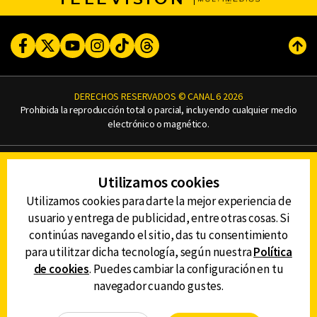
Facebook
Twitter
Youtube
Instagram
TikTok
Threads
Subi
DERECHOS RESERVADOS © CANAL 6 2026
Prohibida la reproducción total o parcial, incluyendo cualquier medio
electrónico o magnético.
CONTACTO
Utilizamos cookies
AVISO DE PRIVACIDAD
AVISO LEGAL
Utilizamos cookies para darte la mejor experiencia de
DEFENSORÍA DE LAS AUDIENCIAS
usuario y entrega de publicidad, entre otras cosas. Si
continúas navegando el sitio, das tu consentimiento
para utilitzar dicha tecnología, según nuestra
Política
de cookies
. Puedes cambiar la configuración en tu
DESCARGA LA APP DE CANAL 6
navegador cuando gustes.