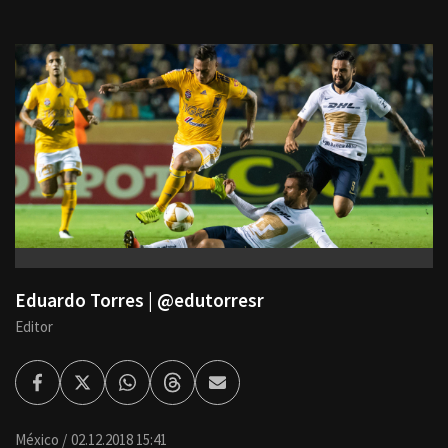
Eduardo Torres | @edutorresr
Editor
Facebook
Twitter
Whatsapp
Threads
Enviar
por
Email
México
02.12.2018 15:41