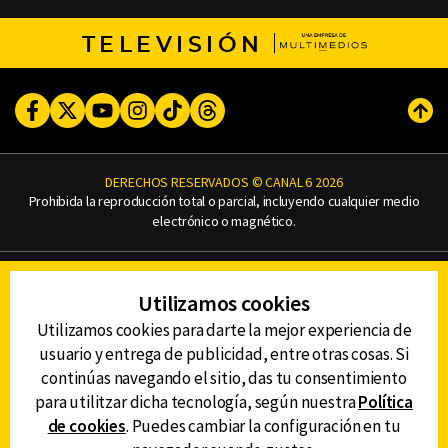
TELEVISIÓN
Facebook
Twitter
Youtube
Instagram
TikTok
Threads
Subi
DERECHOS RESERVADOS © CANAL 6 2026
Prohibida la reproducción total o parcial, incluyendo cualquier medio
electrónico o magnético.
CONTACTO
Utilizamos cookies
AVISO DE PRIVACIDAD
AVISO LEGAL
Utilizamos cookies para darte la mejor experiencia de
DEFENSORÍA DE LAS AUDIENCIAS
usuario y entrega de publicidad, entre otras cosas. Si
continúas navegando el sitio, das tu consentimiento
para utilitzar dicha tecnología, según nuestra
Política
de cookies
. Puedes cambiar la configuración en tu
DESCARGA LA APP DE CANAL 6