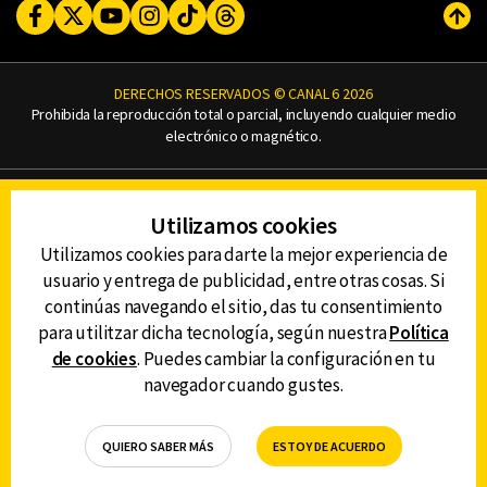
Facebook
Twitter
Youtube
Instagram
TikTok
Threads
Subi
DERECHOS RESERVADOS © CANAL 6 2026
Prohibida la reproducción total o parcial, incluyendo cualquier medio
electrónico o magnético.
CONTACTO
Utilizamos cookies
AVISO DE PRIVACIDAD
AVISO LEGAL
Utilizamos cookies para darte la mejor experiencia de
DEFENSORÍA DE LAS AUDIENCIAS
usuario y entrega de publicidad, entre otras cosas. Si
continúas navegando el sitio, das tu consentimiento
para utilitzar dicha tecnología, según nuestra
Política
de cookies
. Puedes cambiar la configuración en tu
DESCARGA LA APP DE CANAL 6
navegador cuando gustes.
QUIERO SABER MÁS
ESTOY DE ACUERDO