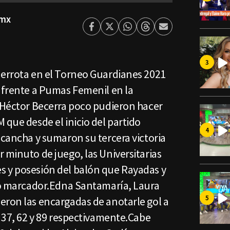
smx
Facebook
Twitter
Whatsapp
Threads
Enviar
por
Email
derrota en el Torneo Guardianes 2021
0 frente a Pumas Femenil en la
r Héctor Becerra poco pudieron hacer
 que desde el inicio del partido
 cancha y sumaron su tercera victoria
 minuto de juego, las Universitarias
 y posesión del balón que Rayadas y
lio marcador.Edna Santamaría, Laura
eron las encargadas de anotarle gol a
s 37, 62 y 89 respectivamente.Cabe