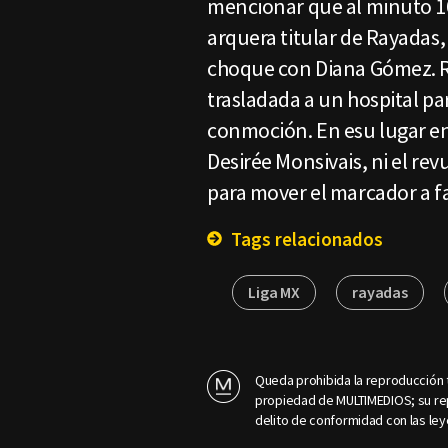
mencionar que al minuto 16
arquera titular de Rayadas,
choque con Diana Gómez. R
trasladada a un hospital pa
conmoción. En esu lugar en
Desirée Monsivais, ni el revu
para mover el marcador a 
Tags relacionados
Liga MX
rayadas
Queda prohibida la reproducción t
propiedad de MULTIMEDIOS; su rep
delito de conformidad con las ley