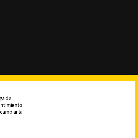
reads
Subir
ega de
sentimiento
 cambiar la
DESCARGA LA APP DE CANAL 6