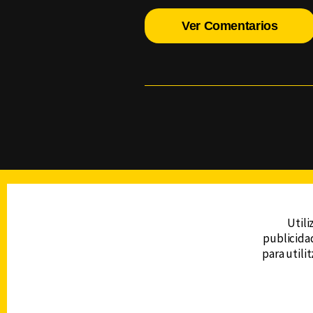
Ver Comentarios
TELEVISIÓN
Utili
publicidad
DERECHOS RESERVADOS © CANAL 6 2026
para utili
Prohibida la reproducción total o parcial, i
cualquier medio electrónico o magnético.