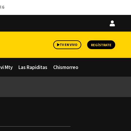
l G
Iniciar
sesión
TV EN VIVO
REGÍSTRATE
avi Mty
Las Rapiditas
Chismorreo