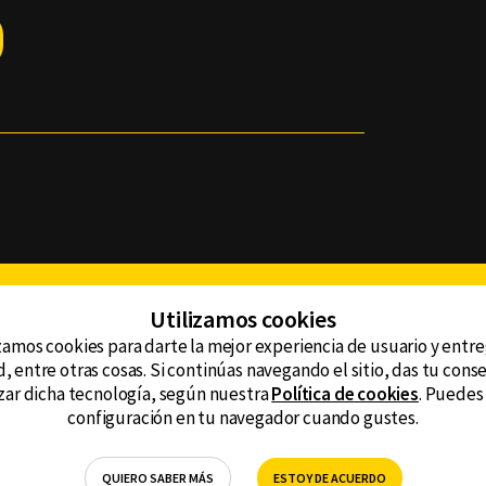
Facebook
Twitter
Youtube
Instagram
TikTok
Th
Utilizamos cookies
zamos cookies para darte la mejor experiencia de usuario y entr
, entre otras cosas. Si continúas navegando el sitio, das tu con
CONTACTO
tzar dicha tecnología, según nuestra
Política de cookies
. Puedes
AVISO DE PRIVACIDAD
ncluyendo
configuración en tu navegador cuando gustes.
AVISO LEGAL
DEFENSORÍA DE LAS AUDIENCIAS
QUIERO SABER MÁS
ESTOY DE ACUERDO