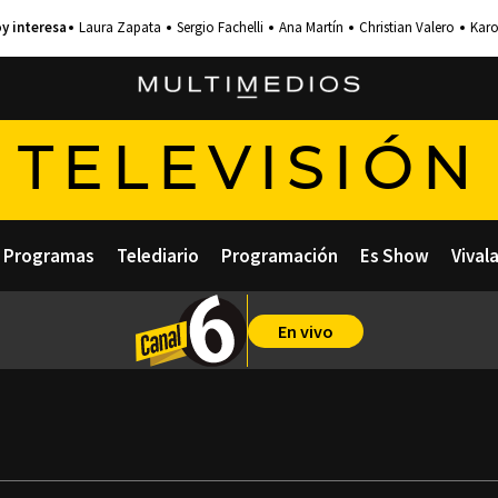
Laura Zapata
Sergio Fachelli
Ana Martín
Christian Valero
Karo
TELEVISIÓN
Programas
Telediario
Programación
Es Show
Vival
En vivo