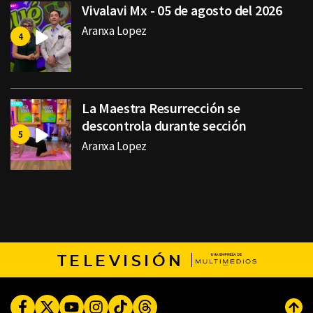
Vivalavi Mx - 05 de agosto del 2026
Aranxa Lopez
La Maestra Resurrección se
descontrola durante sección
Aranxa Lopez
TELEVISIÓN
Facebook
Twitter
Youtube
Instagram
TikTok
Threads
Subi