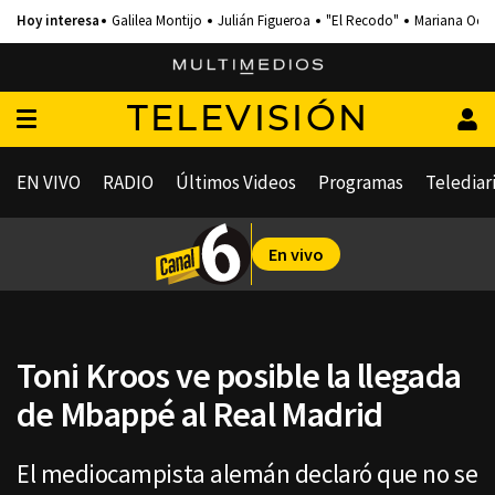
Galilea Montijo
Julián Figueroa
"El Recodo"
Mariana Och
TELEVISIÓN
EN VIVO
RADIO
Últimos Videos
Programas
Telediar
En vivo
Toni Kroos ve posible la llegada
de Mbappé al Real Madrid
El mediocampista alemán declaró que no se