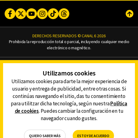
Facebook
Twitter
Youtube
Instagram
TikTok
Threads
Subi
DERECHOS RESERVADOS © CANAL 6 2026
Prohibida la reproducción total o parcial, incluyendo cualquier medio
electrónico o magnético.
CONTACTO
Utilizamos cookies
AVISO DE PRIVACIDAD
AVISO LEGAL
Utilizamos cookies para darte la mejor experiencia de
DEFENSORÍA DE LAS AUDIENCIAS
usuario y entrega de publicidad, entre otras cosas. Si
continúas navegando el sitio, das tu consentimiento
para utilitzar dicha tecnología, según nuestra
Política
de cookies
. Puedes cambiar la configuración en tu
DESCARGA LA APP DE CANAL 6
navegador cuando gustes.
QUIERO SABER MÁS
ESTOY DE ACUERDO