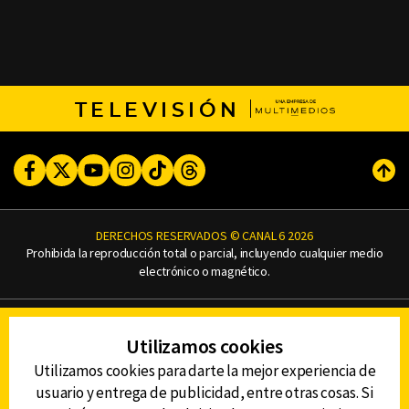
TELEVISIÓN
Facebook
Twitter
Youtube
Instagram
TikTok
Threads
Subi
DERECHOS RESERVADOS © CANAL 6 2026
Prohibida la reproducción total o parcial, incluyendo cualquier medio
electrónico o magnético.
CONTACTO
Utilizamos cookies
AVISO DE PRIVACIDAD
AVISO LEGAL
Utilizamos cookies para darte la mejor experiencia de
DEFENSORÍA DE LAS AUDIENCIAS
usuario y entrega de publicidad, entre otras cosas. Si