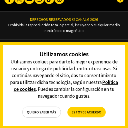
Subi
DERECHOS RESERVADOS © CANAL 6 2026
Prohibida la reproducción total o parcial, incluyendo cualquier medio
electrónico o magnético.
CONTACTO
Utilizamos cookies
AVISO DE PRIVACIDAD
AVISO LEGAL
Utilizamos cookies para darte la mejor experiencia de
DEFENSORÍA DE LAS AUDIENCIAS
usuario y entrega de publicidad, entre otras cosas. Si
continúas navegando el sitio, das tu consentimiento
para utilitzar dicha tecnología, según nuestra
Política
de cookies
. Puedes cambiar la configuración en tu
DESCARGA LA APP DE CANAL 6
navegador cuando gustes.
QUIERO SABER MÁS
ESTOY DE ACUERDO