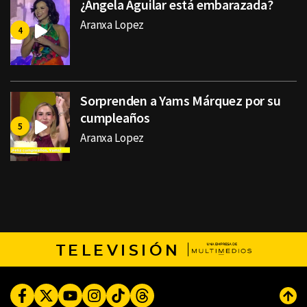
¿Ángela Aguilar está embarazada?
Aranxa Lopez
Sorprenden a Yams Márquez por su
cumpleaños
Aranxa Lopez
TELEVISIÓN
Facebook
Twitter
Youtube
Instagram
TikTok
Threads
Subi