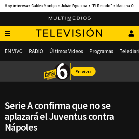
Galilea Montijo
Julián Figueroa
"El Recodo"
Mariana Och
TELEVISIÓN
EN VIVO
RADIO
Últimos Videos
Programas
Telediar
En vivo
Serie A confirma que no se
aplazará el Juventus contra
Nápoles