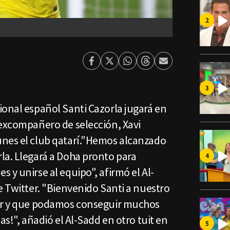
Facebook
Twitter
Whatsapp
Threads
Enviar
por
Email
ional español Santi Cazorla jugará en
 excompañero de selección, Xavi
nes el club qatarí."Hemos alcanzado
la. Llegará a Doha pronto para
 y unirse al equipo", afirmó el Al-
e Twitter. "Bienvenido Santi a nuestro
jor y que podamos conseguir muchos
as!", añadió el Al-Sadd en otro tuit en