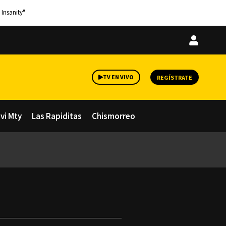
 Insanity"
Iniciar
sesión
TV EN VIVO
REGÍSTRATE
avi Mty
Las Rapiditas
Chismorreo