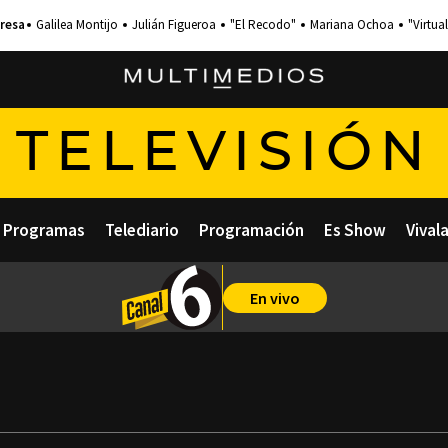
Galilea Montijo
Julián Figueroa
"El Recodo"
Mariana Ochoa
"Virtual
TELEVISIÓN
Programas
Telediario
Programación
Es Show
Vival
En vivo