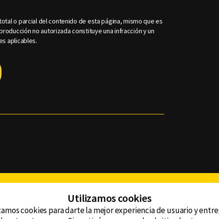
otal o parcial del contenido de esta página, mismo que es
roducción no autorizada constituye una infracción y un
es aplicables.
Facebook
Twitter
Youtube
Instagram
TikTok
Th
Utilizamos cookies
zamos cookies para darte la mejor experiencia de usuario y entr