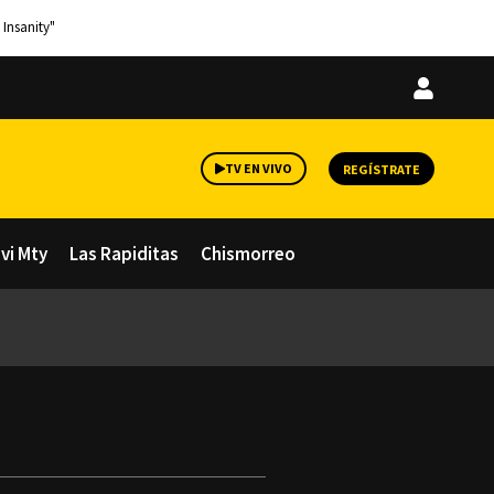
 Insanity"
Iniciar
sesión
TV EN VIVO
REGÍSTRATE
avi Mty
Las Rapiditas
Chismorreo