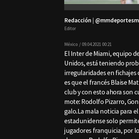
Redacción | @mmdeportesm
Editor
México
09.04.2021 00:21
El Inter de Miami, equipo d
Unidos, está teniendo prob
irregularidades en fichajes
es que el francés Blaise Ma
club y con esto ahora son c
mote: Rodolfo Pizarro, Gonz
galo.La mala noticia para el
estadunidense solo permit
jugadores franquicia, por l