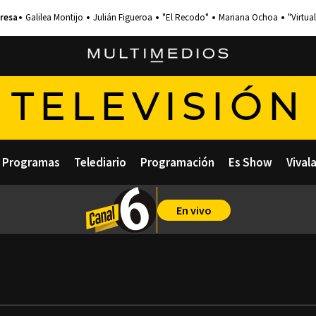
Galilea Montijo
Julián Figueroa
"El Recodo"
Mariana Ochoa
"Virtual
TELEVISIÓN
Programas
Telediario
Programación
Es Show
Vival
En vivo