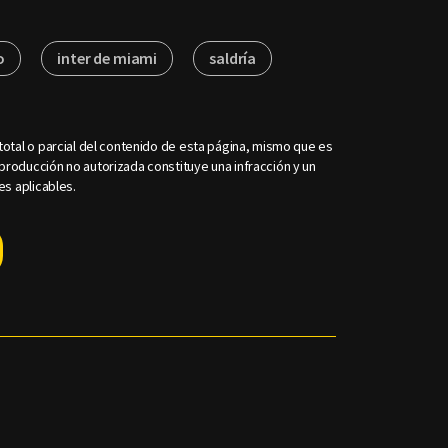
o
inter de miami
saldría
otal o parcial del contenido de esta página, mismo que es
roducción no autorizada constituye una infracción y un
es aplicables.