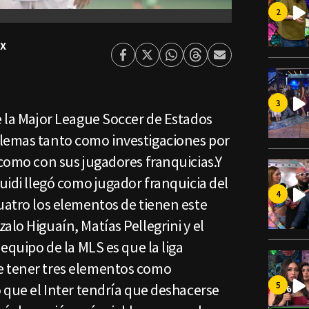
x
Facebook
Twitter
Whatsapp
Threads
Enviar
por
Email
e la Major League Soccer de Estados
lemas tanto como investigaciones por
 como con sus jugadores franquicias.Y
tuidi llegó como jugador franquicia del
uatro los elementos de tienen este
alo Higuaín, Matías Pellegrini y el
 equipo de la MLS es que la liga
e tener tres elementos como
o que el Inter tendría que deshacerse