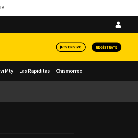
l G
Iniciar
sesión
TV EN VIVO
REGÍSTRATE
avi Mty
Las Rapiditas
Chismorreo