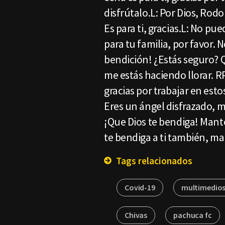
disfrútalo.L: Por Dios, Rodo
Es para ti, gracias.L: No pu
para tu familia, por favor. 
bendición! ¿Estás seguro? 
me estás haciendo llorar. R
gracias por trabajar en est
Eres un ángel disfrazado, 
¡Que Dios te bendiga! Mante
te bendiga a ti también, m
Tags relacionados
Covid-19
multimedios
Chivas
pachuca fc