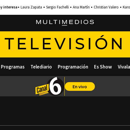
Laura Zapata
Sergio Fachelli
Ana Martín
Christian Valero
Karo
TELEVISIÓN
Programas
Telediario
Programación
Es Show
Vival
En vivo