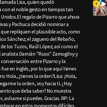
llamada Lisa, quien quedó
on el noble gesto en tiempos tan
 Unidos.El regalo de Pizarro que ahora
hivas y Pachuca decidió nominar a
 que repliquen el plausible acto, como
Nico Sánchez; el zaguero del Rebaño,
 de los Tuzos, Raúl López; así como el
el analista Damián "Ruso" Zamogilny y
 conversación entre Pizarro y la
 fue en inglés, por lo que aquí tienes
o: Hola, ¿tienes la orden?Lisa: ¡Hola,
egarme la orden, voy hacia ti. ¿Hay
ento que deba saber? No muestra
, avísame si puedes. Gracias. RP: La
 trabajar en estos momentos difíciles,