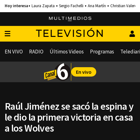
Laura Zapata
Sergio Fachelli
Ana Martín
Christian Valero
TELEVISIÓN
EN VIVO
RADIO
Últimos Videos
Programas
Telediar
En vivo
Raúl Jiménez se sacó la espina y
le dio la primera victoria en casa
a los Wolves