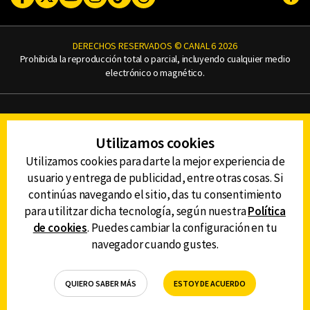
Subi
DERECHOS RESERVADOS © CANAL 6 2026
Prohibida la reproducción total o parcial, incluyendo cualquier medio
electrónico o magnético.
CONTACTO
AVISO DE PRIVACIDAD
Utilizamos cookies
AVISO LEGAL
DEFENSORÍA DE LAS AUDIENCIAS
Utilizamos cookies para darte la mejor experiencia de
usuario y entrega de publicidad, entre otras cosas. Si
continúas navegando el sitio, das tu consentimiento
para utilitzar dicha tecnología, según nuestra
Política
DESCARGA LA APP DE CANAL 6
de cookies
. Puedes cambiar la configuración en tu
navegador cuando gustes.
QUIERO SABER MÁS
ESTOY DE ACUERDO