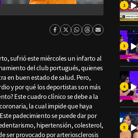
Facebook
Twitter
Whatsapp
Threads
Enviar
por
Email
rto, sufrió este miércoles un infarto al
enamiento del club portugués, quienes
a en buen estado de salud. Pero,
rdio y por qué los deportistas son más
to? Este cuadro clínico se debe a la
coronaria, la cual impide que haya
.Este padecimiento se puede dar por
sedentarismo, hipertensión, colesterol,
 ser provocado por arteriosclerosis