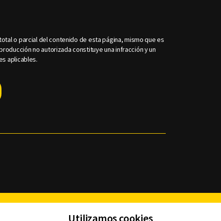
otal o parcial del contenido de esta página, mismo que es
roducción no autorizada constituye una infracción y un
es aplicables.
Facebook
Twitter
Youtube
Instagram
TikTok
Th
Utilizamos cookies