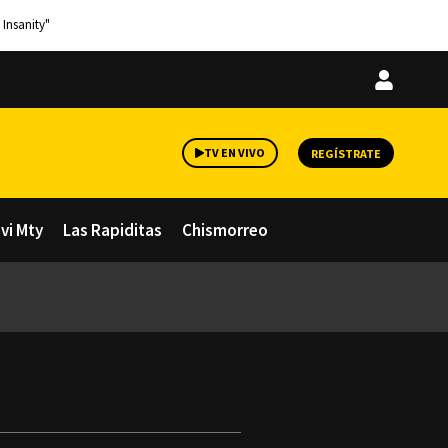
 Insanity"
Iniciar
sesión
TV EN VIVO
REGÍSTRATE
avi Mty
Las Rapiditas
Chismorreo