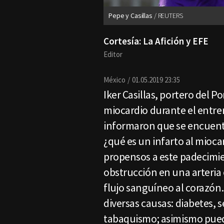
Pepe y Casillas
REUTERS
Cortesía: La Afición y EFE
Editor
México
01.05.2019 23:35
Iker Casillas, portero del Po
miocardio durante el entr
informaron que se encuentr
¿qué es un infarto al mioca
propensos a este padecimien
obstrucción en una arteria 
flujo sanguíneo al corazón
diversas causas: diabetes, 
tabaquismo; asimismo puede