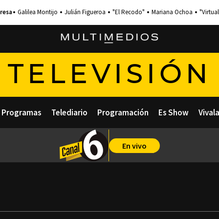
Galilea Montijo
Julián Figueroa
"El Recodo"
Mariana Ochoa
"Virtual
TELEVISIÓN
Programas
Telediario
Programación
Es Show
Vival
En vivo