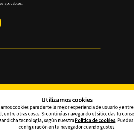
es aplicables.
Facebook
Twitter
Youtube
Instagram
TikTok
Th
Utilizamos cookies
zamos cookies para darte la mejor experiencia de usuario y entr
, entre otras cosas. Si continúas navegando el sitio, das tu con
CONTACTO
tzar dicha tecnología, según nuestra
Política de cookies
. Puedes
AVISO DE PRIVACIDAD
ncluyendo
configuración en tu navegador cuando gustes.
AVISO LEGAL
DEFENSORÍA DE LAS AUDIENCIAS