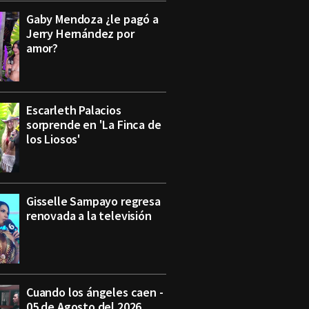
Gaby Mendoza ¿le pagó a
Jerry Hernández por
amor?
Escarleth Palacios
sorprende en 'La Finca de
los Liosos'
Gisselle Sampayo regresa
renovada a la televisión
Cuando los ángeles caen -
05 de Agosto del 2026