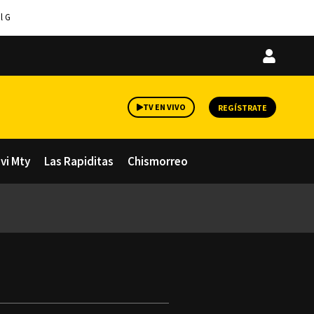
l G
Iniciar
sesión
TV EN VIVO
REGÍSTRATE
avi Mty
Las Rapiditas
Chismorreo