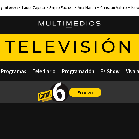
Laura Zapata
Sergio Fachelli
Ana Martín
Christian Valero
Karo
TELEVISIÓN
Programas
Telediario
Programación
Es Show
Vival
En vivo