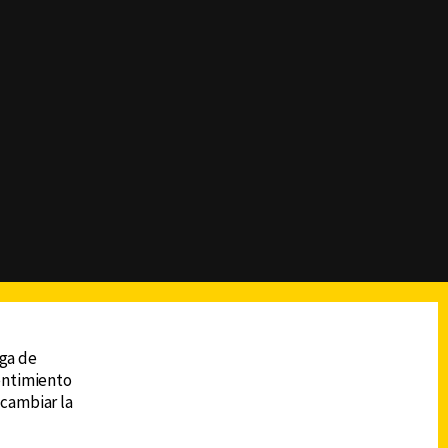
reads
Subir
ega de
sentimiento
 cambiar la