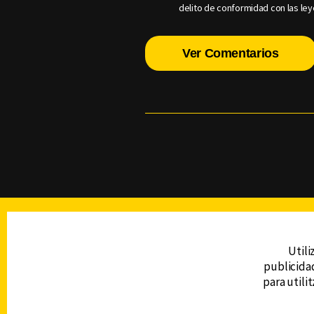
delito de conformidad con las ley
Ver Comentarios
TELEVISIÓN
Utili
publicidad
DERECHOS RESERVADOS © CANAL 6 2026
para utili
Prohibida la reproducción total o parcial, i
cualquier medio electrónico o magnético.