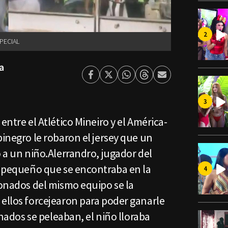
PECIAL
a
Facebook
Twitter
Whatsapp
Threads
Enviar
por
Email
entre el Atlético Mineiro y el América-
binegro le robaron el jersey que un
o a un niño.Alerrandro, jugador del
al pequeño que se encontraba en la
ionados del mismo equipo se la
 ellos forcejearon para poder ganarle
ionados se peleaban, el niño lloraba