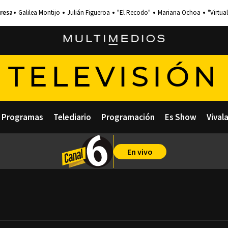
Galilea Montijo
Julián Figueroa
"El Recodo"
Mariana Ochoa
"Virtual
TELEVISIÓN
Programas
Telediario
Programación
Es Show
Vival
En vivo