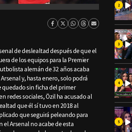
Facebook
Twitter
Whatsapp
Threads
Enviar
por
Email
senal de deslealtad después de que el
fuera de los equipos para la Premier
futbolista alemán de 32 años acaba
 Arsenal y, hasta enero, solo podrá
se quedado sin ficha del primer
 redes sociales, Özil ha acusado al
ealtad que él sí tuvo en 2018 al
xplicado que seguirá peleando para
 el Arsenal no acabe de esta