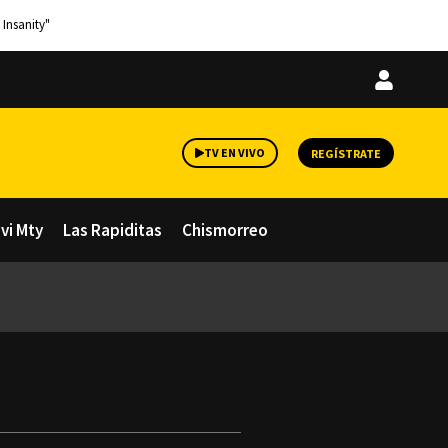
 Insanity"
Iniciar
sesión
TV EN VIVO
REGÍSTRATE
avi Mty
Las Rapiditas
Chismorreo