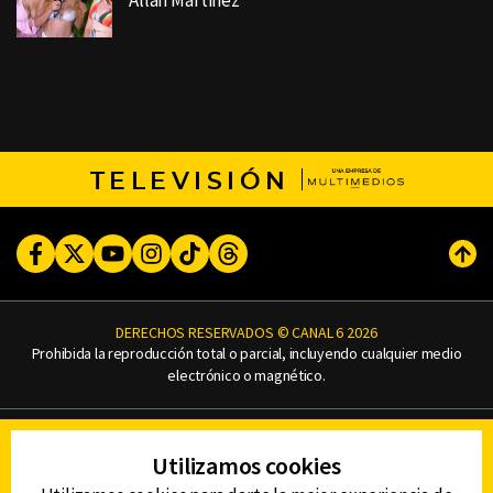
Allan Martinez
TELEVISIÓN
Facebook
Twitter
Youtube
Instagram
TikTok
Threads
Subi
DERECHOS RESERVADOS © CANAL 6 2026
Prohibida la reproducción total o parcial, incluyendo cualquier medio
electrónico o magnético.
CONTACTO
Utilizamos cookies
AVISO DE PRIVACIDAD
AVISO LEGAL