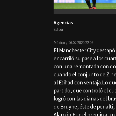
Agencias
Editor
México
26.02.2020 22:06
El Manchester City destapó 
encarriló su pase a los cua
con una remontada con dos
cuando el conjunto de Zine
al Etihad con ventaja.Lo q
partido, que controló el cu
logró con las dianas del bra
de Bruyne, éste de penalti, 
Alarcón.Fue el premio a un