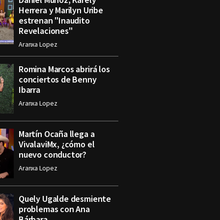
Herrera y Marilyn Uribe
estrenan "Inaudito
Revelaciones"
Aranxa Lopez
Romina Marcos abrirá los
conciertos de Benny
Ibarra
Aranxa Lopez
Martín Ocaña llega a
VivalaviMx, ¿cómo el
nuevo conductor?
Aranxa Lopez
Quely Ugalde desmiente
problemas con Ana
Bárbara