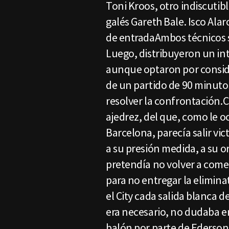
Toni Kroos, otro indiscutib
galés Gareth Bale. Isco Alar
de entradaAmbos técnicos se
Luego, distribuyeron un int
aunque optaron por consid
de un partido de 90 minutos
resolver la confrontación.C
ajedrez, del que, como le oc
Barcelona, parecía salir vic
a su presión medida, a su o
pretendía no volver a comet
para no entregar la eliminat
el City cada salida blanca d
era necesario, no dudaba en
balón por parte de Ederson