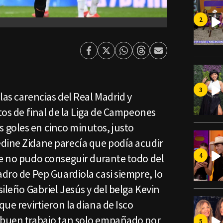
Facebook
Twitter
Whatsapp
Threads
Enviar
por
Email
las carencias del Real Madrid y
rtos de final de la Liga de Campeones
 goles en cinco minutos, justo
dine Zidane parecía que podía acudir
ue no pudo conseguir durante todo del
adro de Pep Guardiola casi siempre, lo
sileño Gabriel Jesús y del belga Kevin
que revirtieron la diana de Isco
 buen trabajo tan solo empañado por