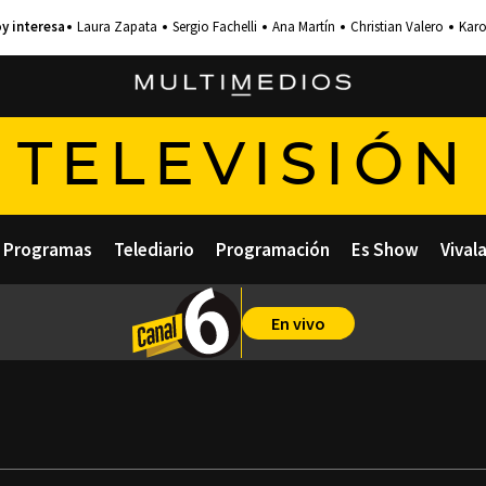
Laura Zapata
Sergio Fachelli
Ana Martín
Christian Valero
Karo
TELEVISIÓN
Programas
Telediario
Programación
Es Show
Vival
En vivo