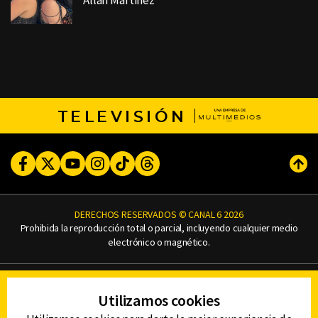
Allan Martinez
TELEVISIÓN
Facebook
Twitter
Youtube
Instagram
TikTok
Threads
Subi
DERECHOS RESERVADOS © CANAL 6 2026
Prohibida la reproducción total o parcial, incluyendo cualquier medio
electrónico o magnético.
CONTACTO
Utilizamos cookies
AVISO DE PRIVACIDAD
AVISO LEGAL