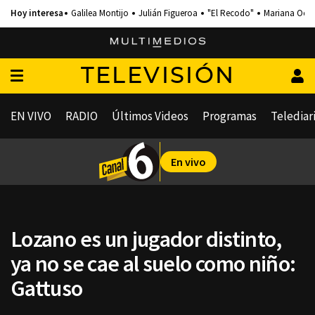
Galilea Montijo
Julián Figueroa
"El Recodo"
Mariana Och
TELEVISIÓN
EN VIVO
RADIO
Últimos Videos
Programas
Telediar
En vivo
Lozano es un jugador distinto,
ya no se cae al suelo como niño:
Gattuso