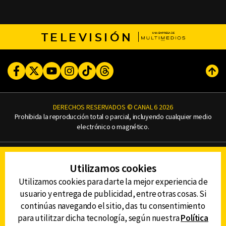
TELEVISIÓN
Facebook
Twitter
Youtube
Instagram
TikTok
Threads
Subi
DERECHOS RESERVADOS © CANAL 6 2026
Prohibida la reproducción total o parcial, incluyendo cualquier medio
electrónico o magnético.
CONTACTO
Utilizamos cookies
AVISO DE PRIVACIDAD
AVISO LEGAL
Utilizamos cookies para darte la mejor experiencia de
DEFENSORÍA DE LAS AUDIENCIAS
usuario y entrega de publicidad, entre otras cosas. Si
continúas navegando el sitio, das tu consentimiento
para utilitzar dicha tecnología, según nuestra
Política