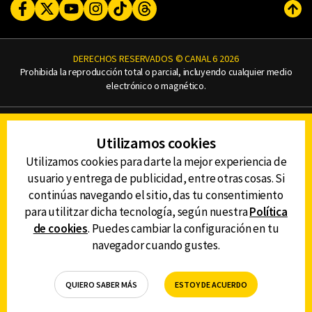
Facebook
Twitter
Youtube
Instagram
TikTok
Threads
Subi
DERECHOS RESERVADOS © CANAL 6 2026
Prohibida la reproducción total o parcial, incluyendo cualquier medio
electrónico o magnético.
CONTACTO
Utilizamos cookies
AVISO DE PRIVACIDAD
AVISO LEGAL
Utilizamos cookies para darte la mejor experiencia de
DEFENSORÍA DE LAS AUDIENCIAS
usuario y entrega de publicidad, entre otras cosas. Si
continúas navegando el sitio, das tu consentimiento
para utilitzar dicha tecnología, según nuestra
Política
de cookies
. Puedes cambiar la configuración en tu
DESCARGA LA APP DE CANAL 6
navegador cuando gustes.
QUIERO SABER MÁS
ESTOY DE ACUERDO