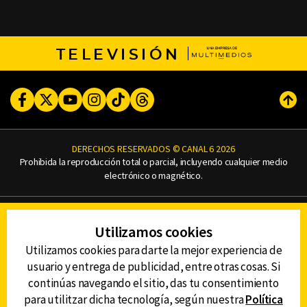
TELEVISIÓN
Facebook
Twitter
Youtube
Instagram
TikTok
Threads
Subi
DERECHOS RESERVADOS © CANAL 6 2026
Prohibida la reproducción total o parcial, incluyendo cualquier medio
electrónico o magnético.
CONTACTO
Utilizamos cookies
AVISO DE PRIVACIDAD
AVISO LEGAL
Utilizamos cookies para darte la mejor experiencia de
DEFENSORÍA DE LAS AUDIENCIAS
usuario y entrega de publicidad, entre otras cosas. Si
continúas navegando el sitio, das tu consentimiento
para utilitzar dicha tecnología, según nuestra
Política