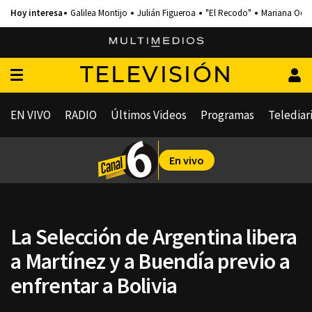
Galilea Montijo
Julián Figueroa
"El Recodo"
Mariana Och
TELEVISIÓN
EN VIVO
RADIO
Últimos Videos
Programas
Telediar
En vivo
La Selección de Argentina libera
a Martínez y a Buendía previo a
enfrentar a Bolivia