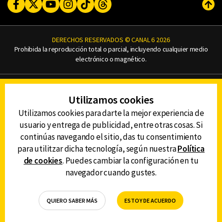
Facebook
Twitter
Youtube
Instagram
TikTok
Threads
Subi
DERECHOS RESERVADOS © CANAL 6 2026
Prohibida la reproducción total o parcial, incluyendo cualquier medio
electrónico o magnético.
CONTACTO
Utilizamos cookies
AVISO DE PRIVACIDAD
AVISO LEGAL
Utilizamos cookies para darte la mejor experiencia de
DEFENSORÍA DE LAS AUDIENCIAS
usuario y entrega de publicidad, entre otras cosas. Si
continúas navegando el sitio, das tu consentimiento
para utilitzar dicha tecnología, según nuestra
Política
de cookies
. Puedes cambiar la configuración en tu
DESCARGA LA APP DE CANAL 6
navegador cuando gustes.
QUIERO SABER MÁS
ESTOY DE ACUERDO