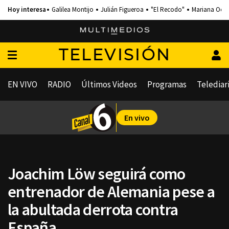
Galilea Montijo
Julián Figueroa
"El Recodo"
Mariana Och
TELEVISIÓN
EN VIVO
RADIO
Últimos Videos
Programas
Telediar
En vivo
Joachim Löw seguirá como
entrenador de Alemania pese a
la abultada derrota contra
España