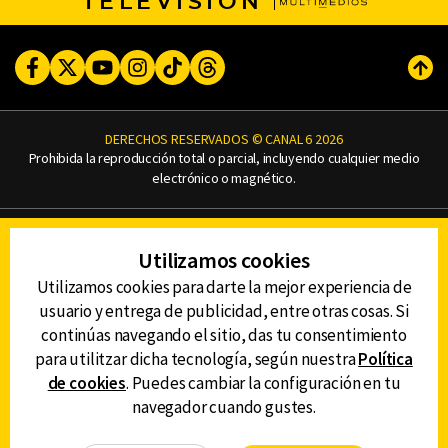
TELEVISIÓN
Facebook
Twitter
Youtube
Instagram
TikTok
Threads
Subi
DERECHOS RESERVADOS © CANAL 6 2026
Prohibida la reproducción total o parcial, incluyendo cualquier medio
electrónico o magnético.
CONTACTO
Utilizamos cookies
AVISO DE PRIVACIDAD
AVISO LEGAL
Utilizamos cookies para darte la mejor experiencia de
DEFENSORÍA DE LAS AUDIENCIAS
usuario y entrega de publicidad, entre otras cosas. Si
continúas navegando el sitio, das tu consentimiento
para utilitzar dicha tecnología, según nuestra
Política
de cookies
. Puedes cambiar la configuración en tu
DESCARGA LA APP DE CANAL 6
navegador cuando gustes.