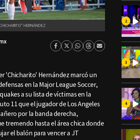
"CHICHARITO" HERNÁNDEZ
smx
Facebook
Twitter
Whatsapp
Threads
Enviar
por
Email
er 'Chicharito' Hernández marcó un
defensas en la Major League Soccer,
akes a su lista de víctimas en la
to 11 que el jugador de Los Angeles
añero por la banda derecha,
 tremendo hasta el área chica donde
ar el balón para vencer a JT