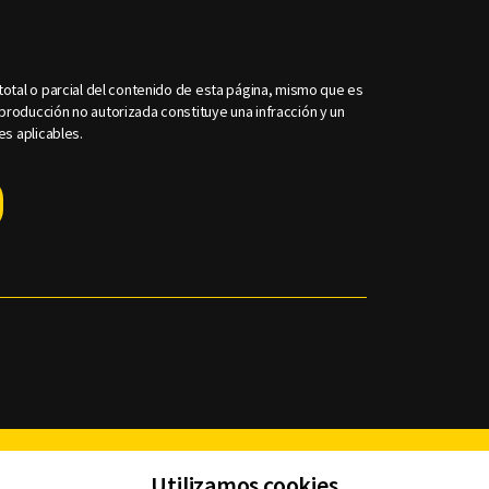
otal o parcial del contenido de esta página, mismo que es
roducción no autorizada constituye una infracción y un
es aplicables.
Facebook
Twitter
Youtube
Instagram
TikTok
Th
Utilizamos cookies