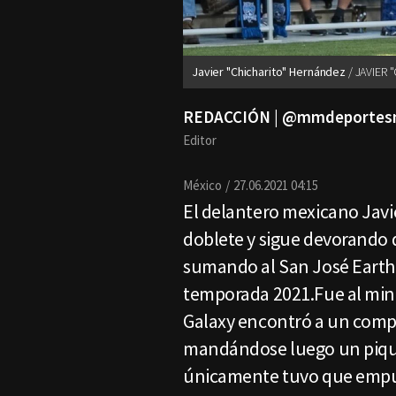
Javier "Chicharito" Hernández
JAVIER 
REDACCIÓN | @mmdeporte
Editor
México
27.06.2021 04:15
El delantero mexicano Javi
doblete y sigue devorando 
sumando al San José Earthqu
temporada 2021.Fue al minu
Galaxy encontró a un comp
mandándose luego un pique
únicamente tuvo que empuj