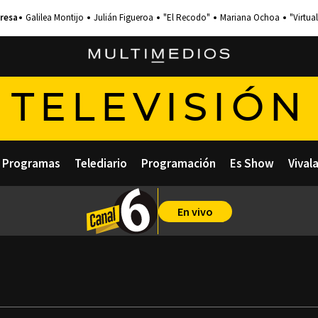
Galilea Montijo
Julián Figueroa
"El Recodo"
Mariana Ochoa
"Virtual
TELEVISIÓN
Programas
Telediario
Programación
Es Show
Vival
En vivo