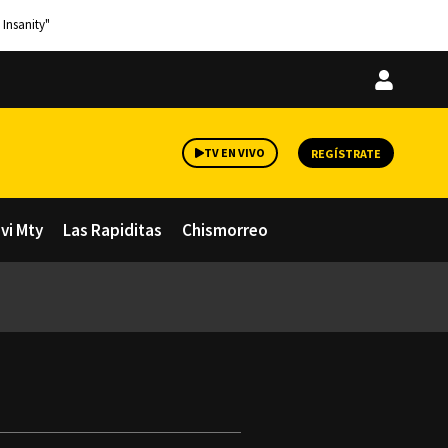
 Insanity"
Iniciar
sesión
TV EN VIVO
REGÍSTRATE
avi Mty
Las Rapiditas
Chismorreo