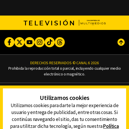
TELEVISIÓN
Facebook
Twitter
Youtube
Instagram
TikTok
Threads
Subi
DERECHOS RESERVADOS © CANAL 6 2026
Prohibida la reproducción total o parcial, incluyendo cualquier medio
electrónico o magnético.
CONTACTO
Utilizamos cookies
AVISO DE PRIVACIDAD
AVISO LEGAL
Utilizamos cookies para darte la mejor experiencia de
DEFENSORÍA DE LAS AUDIENCIAS
usuario y entrega de publicidad, entre otras cosas. Si
continúas navegando el sitio, das tu consentimiento
para utilitzar dicha tecnología, según nuestra
Política