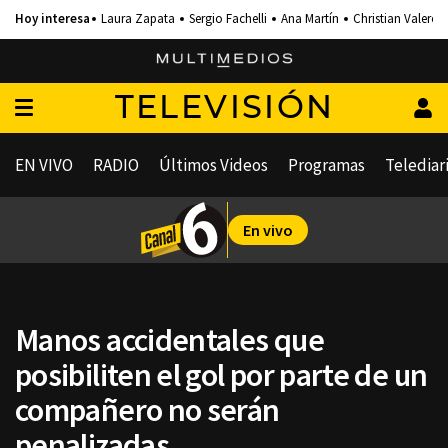
Laura Zapata
Sergio Fachelli
Ana Martín
Christian Valero
TELEVISIÓN
EN VIVO
RADIO
Últimos Videos
Programas
Telediar
En vivo
Manos accidentales que
posibiliten el gol por parte de un
compañero no serán
penalizadas