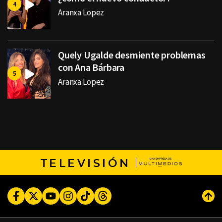
Aranxa Lopez
Quely Ugalde desmiente problemas
con Ana Bárbara
Aranxa Lopez
TELEVISIÓN
Facebook
Twitter
Youtube
Instagram
TikTok
Threads
Subi