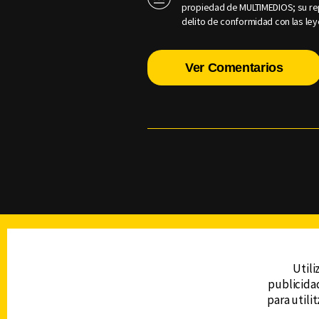
propiedad de MULTIMEDIOS; su rep
delito de conformidad con las ley
Ver Comentarios
TELEVISIÓN
Utili
publicidad
DERECHOS RESERVADOS © CANAL 6 2026
para utili
Prohibida la reproducción total o parcial, i