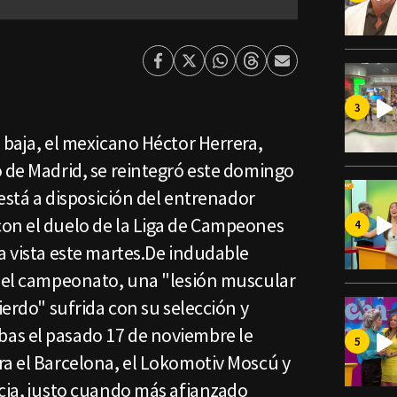
Facebook
Twitter
Whatsapp
Threads
Enviar
por
Email
 baja, el mexicano Héctor Herrera,
o de Madrid, se reintegró este domingo
 está a disposición del entrenador
on el duelo de la Liga de Campeones
a vista este martes.De indudable
 del campeonato, una "lesión muscular
ierdo" sufrida con su selección y
as el pasado 17 de noviembre le
ra el Barcelona, el Lokomotiv Moscú y
ncia, justo cuando más afianzado