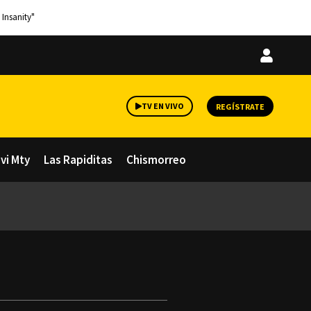
 Insanity"
Iniciar
sesión
TV EN VIVO
REGÍSTRATE
avi Mty
Las Rapiditas
Chismorreo