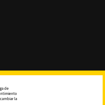
reads
Subir
ega de
sentimiento
 cambiar la