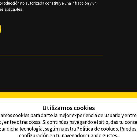
roducción no autorizada constituye una infracción y un
es aplicables.
Facebook
Twitter
Youtube
Instagram
TikTok
Th
Utilizamos cookies
zamos cookies para darte la mejor experiencia de usuario y entr
, entre otras cosas. Si continúas navegando el sitio, das tu con
CONTACTO
tzar dicha tecnología, según nuestra
Política de cookies
. Puedes
AVISO DE PRIVACIDAD
ncluyendo
configuración en tu navegador cuando gustes.
AVISO LEGAL