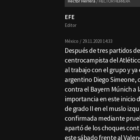
Héctor Herrera
HÉCTOR HERRERA
EFE
Editor
México
29.11.2020 14:33
Después de tres partidos de
centrocampista del Atlétic
al trabajo con el grupo y ya
argentino Diego Simeone, c
contra el Bayern Múnich a l
importancia en este inicio
de grado II en el muslo izqu
confirmada mediante prueb
apartó de los choques cont
este sábado frente al Vale