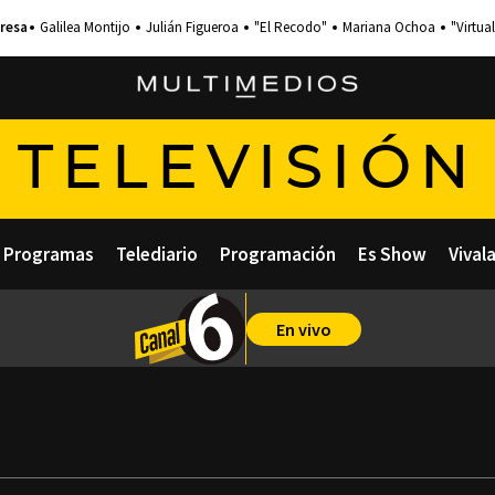
Galilea Montijo
Julián Figueroa
"El Recodo"
Mariana Ochoa
"Virtual
TELEVISIÓN
Programas
Telediario
Programación
Es Show
Vival
En vivo