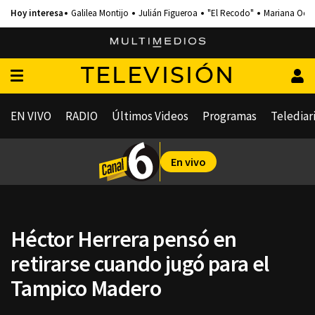
Galilea Montijo
Julián Figueroa
"El Recodo"
Mariana Och
TELEVISIÓN
EN VIVO
RADIO
Últimos Videos
Programas
Telediar
En vivo
Héctor Herrera pensó en
retirarse cuando jugó para el
Tampico Madero