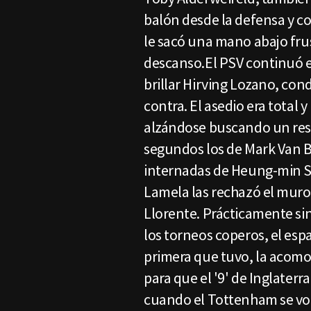
balón desde la defensa y co
le sacó una mano abajo fru
descanso.El PSV continuó e
brillar Hirving Lozano, co
contra. El asedio era total 
alzándose buscando un res
segundos los de Mark Van
internadas de Heung-min Son
Lamela las rechazó el mur
Llorente. Prácticamente si
los torneos coperos, el espa
primera que tuvo, la acomod
para que el '9' de Inglaterra
cuando el Tottenham se vol