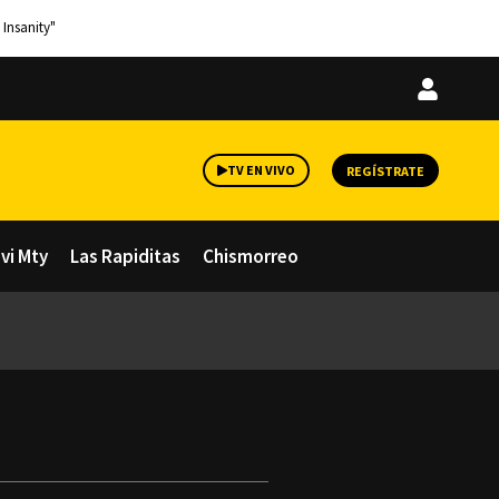
 Insanity"
Iniciar
sesión
TV EN VIVO
REGÍSTRATE
avi Mty
Las Rapiditas
Chismorreo