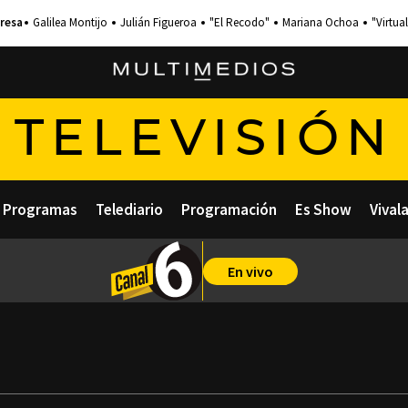
Galilea Montijo
Julián Figueroa
"El Recodo"
Mariana Ochoa
"Virtual
TELEVISIÓN
Programas
Telediario
Programación
Es Show
Vival
En vivo