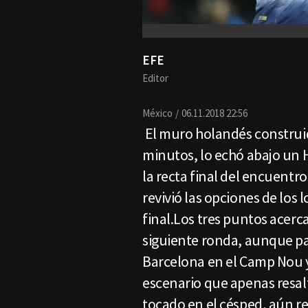
EFE
Editor
México
06.11.2018 22:56
El muro holandés construi
minutos, lo echó abajo un 
la recta final del encuentr
revivió las opciones de los
final.Los tres puntos acerca
siguiente ronda, aunque para
Barcelona en el Camp Nou y 
escenario que apenas resalt
tocado en el césped, aún r