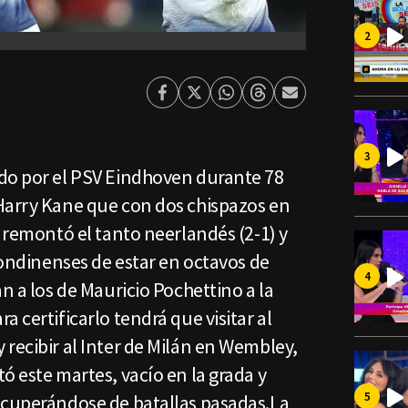
Facebook
Twitter
Whatsapp
Threads
Enviar
por
Email
do por el PSV Eindhoven durante 78
Harry Kane que con dos chispazos en
o remontó el tanto neerlandés (2-1) y
 londinenses de estar en octavos de
n a los de Mauricio Pochettino a la
 certificarlo tendrá que visitar al
recibir al Inter de Milán en Wembley,
ó este martes, vacío en la grada y
ecuperándose de batallas pasadas.La