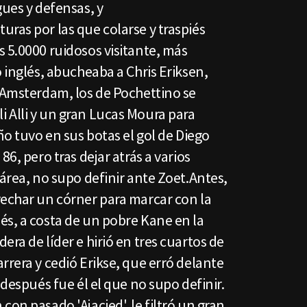
gues y defensas, y
ras por las que colarse y traspiés
 5.0000 ruidosos visitante, más
o inglés, abucheaba a Chris Eriksen,
e Amsterdam, los de Pochettino se
 Alli y un gran Lucas Moura para
ño tuvo en sus botas el gol de Diego
86, pero tras dejar atrás a varios
 área, no supo definir ante Zoet.Antes,
vechar un córner para marcar con la
és, a costa de un pobre Kane en la
ra de líder e hirió en tres cuartos de
rrera y cedió Erikse, que erró delante
 después fue él el que no supo definir.
con pasado 'Ajacied', le filtró un gran