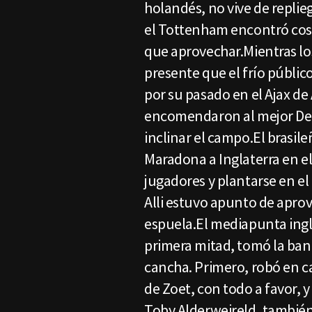
holandés, no vive de replie
el Tottenham encontró costu
que aprovechar.Mientras los
presente que el frío públic
por su pasado en el Ajax d
encomendaron al mejor Deli
inclinar el campo.El brasile
Maradona a Inglaterra en el 
jugadores y plantarse en el
Alli estuvo apunto de apro
espuela.El mediapunta ingl
primera mitad, tomó la bande
cancha. Primero, robó en ca
de Zoet, con todo a favor, y
Toby Alderweireld, también 