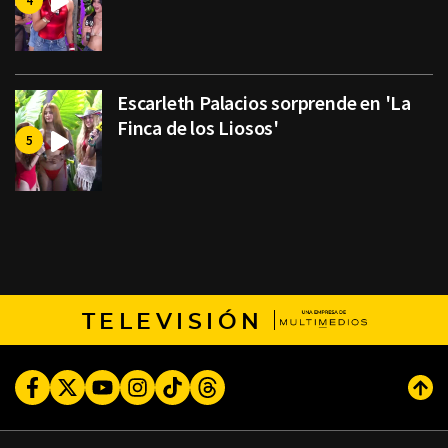
Escarleth Palacios sorprende en 'La
Finca de los Liosos'
TELEVISIÓN
Facebook
Twitter
Youtube
Instagram
TikTok
Threads
Subi