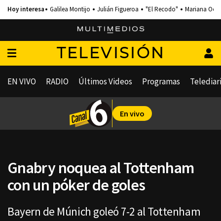
Galilea Montijo
Julián Figueroa
"El Recodo"
Mariana Och
TELEVISIÓN
EN VIVO
RADIO
Últimos Videos
Programas
Telediar
En vivo
Gnabry noquea al Tottenham
con un póker de goles
Bayern de Múnich goleó 7-2 al Tottenham