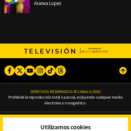
Aranxa Lopez
TELEVISIÓN
Facebook
Twitter
Youtube
Instagram
TikTok
Threads
Subi
DERECHOS RESERVADOS © CANAL 6 2026
Prohibida la reproducción total o parcial, incluyendo cualquier medio
electrónico o magnético.
CONTACTO
Utilizamos cookies
AVISO DE PRIVACIDAD