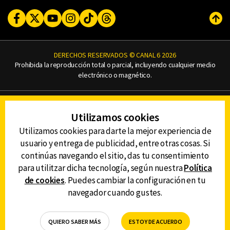
Facebook
Twitter
Youtube
Instagram
TikTok
Threads
Subi
DERECHOS RESERVADOS © CANAL 6 2026
Prohibida la reproducción total o parcial, incluyendo cualquier medio
electrónico o magnético.
CONTACTO
Utilizamos cookies
AVISO DE PRIVACIDAD
AVISO LEGAL
Utilizamos cookies para darte la mejor experiencia de
DEFENSORÍA DE LAS AUDIENCIAS
usuario y entrega de publicidad, entre otras cosas. Si
continúas navegando el sitio, das tu consentimiento
para utilitzar dicha tecnología, según nuestra
Política
de cookies
. Puedes cambiar la configuración en tu
DESCARGA LA APP DE CANAL 6
navegador cuando gustes.
QUIERO SABER MÁS
ESTOY DE ACUERDO