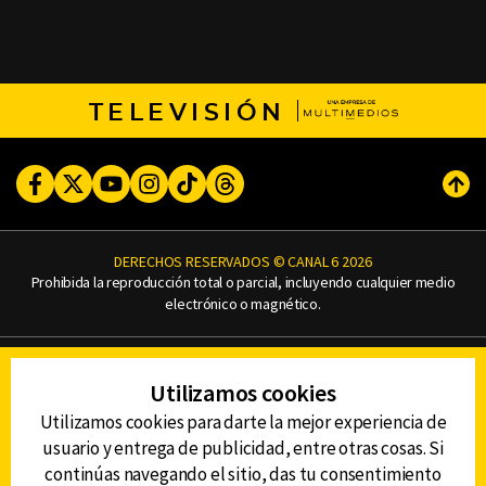
TELEVISIÓN
Facebook
Twitter
Youtube
Instagram
TikTok
Threads
Subi
DERECHOS RESERVADOS © CANAL 6 2026
Prohibida la reproducción total o parcial, incluyendo cualquier medio
electrónico o magnético.
CONTACTO
Utilizamos cookies
AVISO DE PRIVACIDAD
AVISO LEGAL
Utilizamos cookies para darte la mejor experiencia de
DEFENSORÍA DE LAS AUDIENCIAS
usuario y entrega de publicidad, entre otras cosas. Si
continúas navegando el sitio, das tu consentimiento