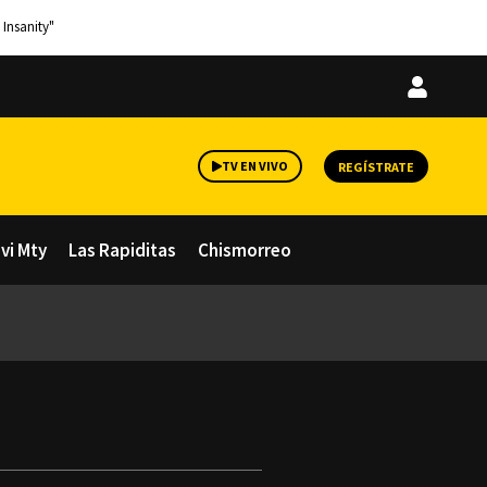
 Insanity"
Iniciar
sesión
TV EN VIVO
REGÍSTRATE
avi Mty
Las Rapiditas
Chismorreo