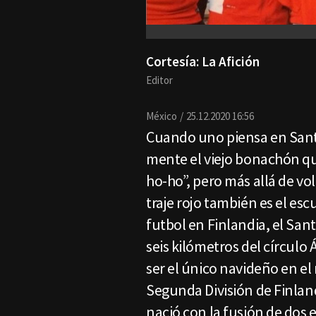
Cortesía: La Afición
Editor
México
25.12.2020 16:56
Cuando uno piensa en Sant
mente el viejo bonachón que
ho-ho”, pero más allá de vo
traje rojo también es el es
futbol en Finlandia, el San
seis kilómetros del círculo 
ser el único navideño en el
Segunda División de Finland
nació con la fusión de dos e