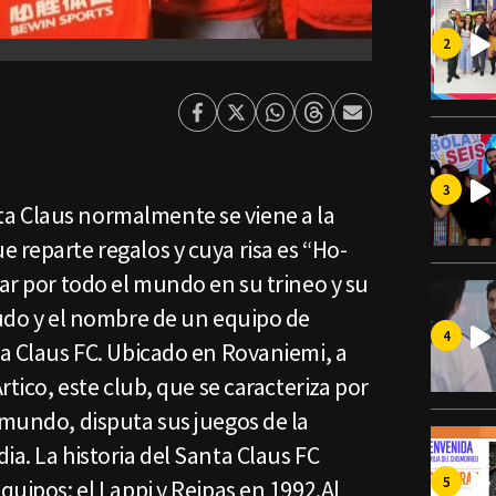
Facebook
Twitter
Whatsapp
Threads
Enviar
por
Email
a Claus normalmente se viene a la
 reparte regalos y cuya risa es “Ho-
lar por todo el mundo en su trineo y su
cudo y el nombre de un equipo de
ta Claus FC. Ubicado en Rovaniemi, a
Ártico, este club, que se caracteriza por
 mundo, disputa sus juegos de la
ia. La historia del Santa Claus FC
quipos: el Lappi y Reipas en 1992.Al