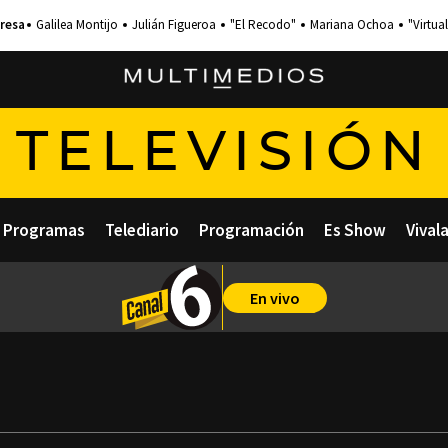
Galilea Montijo
Julián Figueroa
"El Recodo"
Mariana Ochoa
"Virtual
TELEVISIÓN
Programas
Telediario
Programación
Es Show
Vival
En vivo