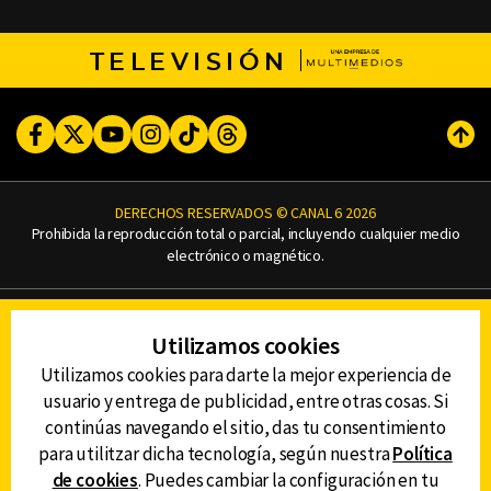
TELEVISIÓN
Facebook
Twitter
Youtube
Instagram
TikTok
Threads
Subi
DERECHOS RESERVADOS © CANAL 6 2026
Prohibida la reproducción total o parcial, incluyendo cualquier medio
electrónico o magnético.
CONTACTO
Utilizamos cookies
AVISO DE PRIVACIDAD
AVISO LEGAL
Utilizamos cookies para darte la mejor experiencia de
DEFENSORÍA DE LAS AUDIENCIAS
usuario y entrega de publicidad, entre otras cosas. Si
continúas navegando el sitio, das tu consentimiento
para utilitzar dicha tecnología, según nuestra
Política
de cookies
. Puedes cambiar la configuración en tu