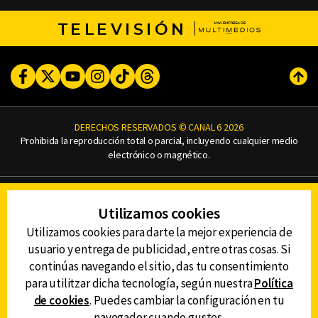
TELEVISIÓN
Facebook
Twitter
Youtube
Instagram
TikTok
Threads
Subi
DERECHOS RESERVADOS © CANAL 6 2026
Prohibida la reproducción total o parcial, incluyendo cualquier medio
electrónico o magnético.
CONTACTO
Utilizamos cookies
AVISO DE PRIVACIDAD
AVISO LEGAL
Utilizamos cookies para darte la mejor experiencia de
DEFENSORÍA DE LAS AUDIENCIAS
usuario y entrega de publicidad, entre otras cosas. Si
continúas navegando el sitio, das tu consentimiento
para utilitzar dicha tecnología, según nuestra
Política
de cookies
. Puedes cambiar la configuración en tu
DESCARGA LA APP DE CANAL 6
navegador cuando gustes.