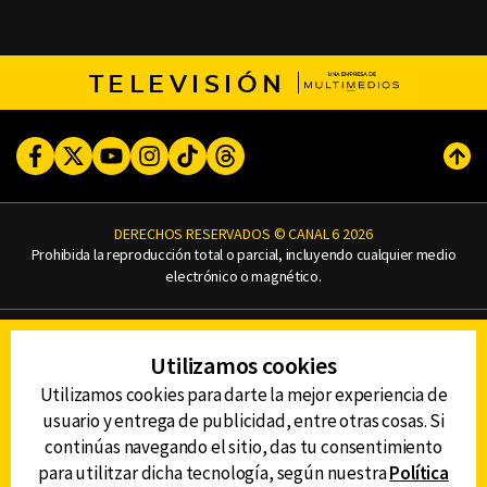
TELEVISIÓN
Facebook
Twitter
Youtube
Instagram
TikTok
Threads
Subi
DERECHOS RESERVADOS © CANAL 6 2026
Prohibida la reproducción total o parcial, incluyendo cualquier medio
electrónico o magnético.
CONTACTO
Utilizamos cookies
AVISO DE PRIVACIDAD
AVISO LEGAL
Utilizamos cookies para darte la mejor experiencia de
DEFENSORÍA DE LAS AUDIENCIAS
usuario y entrega de publicidad, entre otras cosas. Si
continúas navegando el sitio, das tu consentimiento
para utilitzar dicha tecnología, según nuestra
Política