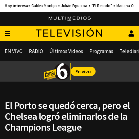
Galilea Montijo
Julián Figueroa
"El Recodo"
Mariana Och
TELEVISIÓN
EN VIVO
RADIO
Últimos Videos
Programas
Telediar
En vivo
El Porto se quedó cerca, pero el
Chelsea logró eliminarlos de la
Champions League