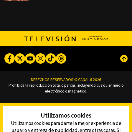
TELEVISIÓN
Facebook
Twitter
Youtube
Instagram
TikTok
Threads
Subi
DERECHOS RESERVADOS © CANAL 6 2026
Prohibida la reproducción total o parcial, incluyendo cualquier medio
electrónico o magnético.
CONTACTO
Utilizamos cookies
AVISO DE PRIVACIDAD
AVISO LEGAL
Utilizamos cookies para darte la mejor experiencia de
DEFENSORÍA DE LAS AUDIENCIAS
usuario y entrega de publicidad, entre otras cosas. Si