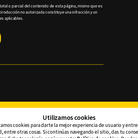
otal o parcial del contenido de esta página, mismo que es
roducción no autorizada constituye una infracción y un
es aplicables.
Facebook
Twitter
Youtube
Instagram
TikTok
Th
Utilizamos cookies
zamos cookies para darte la mejor experiencia de usuario y entr
, entre otras cosas. Si continúas navegando el sitio, das tu con
CONTACTO