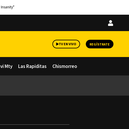
 Insanity"
Iniciar
sesión
TV EN VIVO
REGÍSTRATE
avi Mty
Las Rapiditas
Chismorreo