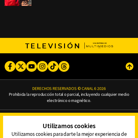
TELEVISIÓN
Facebook
Twitter
Youtube
Instagram
TikTok
Threads
Subi
DERECHOS RESERVADOS © CANAL 6 2026
Prohibida la reproducción total o parcial, incluyendo cualquier medio
electrónico o magnético.
CONTACTO
Utilizamos cookies
AVISO DE PRIVACIDAD
AVISO LEGAL
Utilizamos cookies para darte la mejor experiencia de
DEFENSORÍA DE LAS AUDIENCIAS