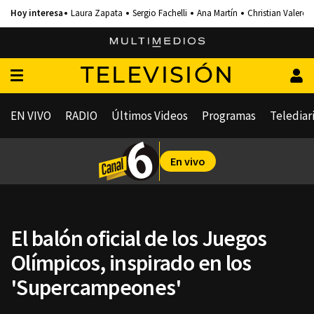
Laura Zapata
Sergio Fachelli
Ana Martín
Christian Valero
TELEVISIÓN
EN VIVO
RADIO
Últimos Videos
Programas
Telediar
En vivo
El balón oficial de los Juegos
Olímpicos, inspirado en los
'Supercampeones'