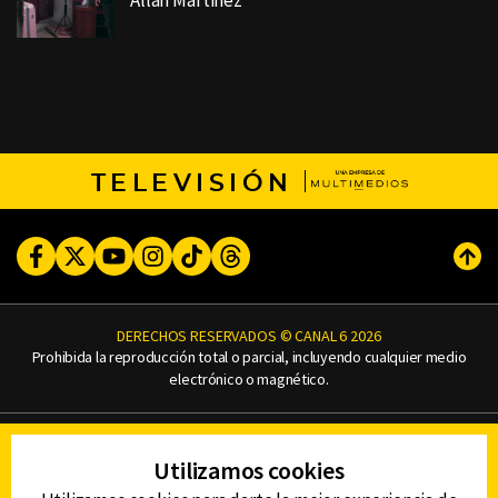
Allan Martinez
TELEVISIÓN
Facebook
Twitter
Youtube
Instagram
TikTok
Threads
Subi
DERECHOS RESERVADOS © CANAL 6 2026
Prohibida la reproducción total o parcial, incluyendo cualquier medio
electrónico o magnético.
CONTACTO
Utilizamos cookies
AVISO DE PRIVACIDAD
AVISO LEGAL