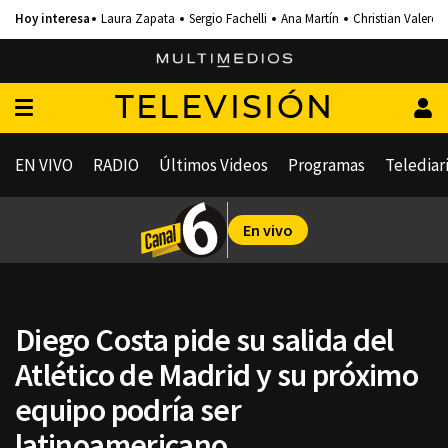
Laura Zapata
Sergio Fachelli
Ana Martín
Christian Valero
TELEVISIÓN
EN VIVO
RADIO
Últimos Videos
Programas
Telediar
En vivo
Diego Costa pide su salida del
Atlético de Madrid y su próximo
equipo podría ser
latinoamericano