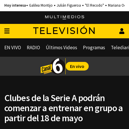
Galilea Montijo
Julián Figueroa
"El Recodo"
Mariana Och
TELEVISIÓN
EN VIVO
RADIO
Últimos Videos
Programas
Telediar
En vivo
Clubes de la Serie A podrán
comenzar a entrenar en grupo a
partir del 18 de mayo