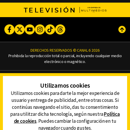
TELEVISIÓN
Facebook
Twitter
Youtube
Instagram
TikTok
Threads
Subi
DERECHOS RESERVADOS © CANAL 6 2026
Prohibida la reproducción total o parcial, incluyendo cualquier medio
electrónico o magnético.
CONTACTO
Utilizamos cookies
AVISO DE PRIVACIDAD
AVISO LEGAL
Utilizamos cookies para darte la mejor experiencia de
DEFENSORÍA DE LAS AUDIENCIAS
usuario y entrega de publicidad, entre otras cosas. Si
continúas navegando el sitio, das tu consentimiento
para utilitzar dicha tecnología, según nuestra
Política
de cookies
. Puedes cambiar la configuración en tu
DESCARGA LA APP DE CANAL 6
navegador cuando gustes.