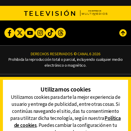
TELEVISIÓN
Facebook
Twitter
Youtube
Instagram
TikTok
Threads
Subi
DERECHOS RESERVADOS © CANAL 6 2026
Prohibida la reproducción total o parcial, incluyendo cualquier medio
electrónico o magnético.
CONTACTO
Utilizamos cookies
AVISO DE PRIVACIDAD
AVISO LEGAL
Utilizamos cookies para darte la mejor experiencia de
DEFENSORÍA DE LAS AUDIENCIAS
usuario y entrega de publicidad, entre otras cosas. Si
continúas navegando el sitio, das tu consentimiento
para utilitzar dicha tecnología, según nuestra
Política
de cookies
. Puedes cambiar la configuración en tu
DESCARGA LA APP DE CANAL 6