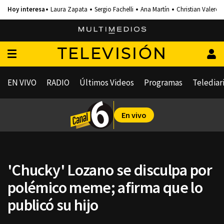
Laura Zapata
Sergio Fachelli
Ana Martín
Christian Valero
TELEVISIÓN
EN VIVO
RADIO
Últimos Videos
Programas
Telediar
En vivo
'Chucky' Lozano se disculpa por
polémico meme; afirma que lo
publicó su hijo