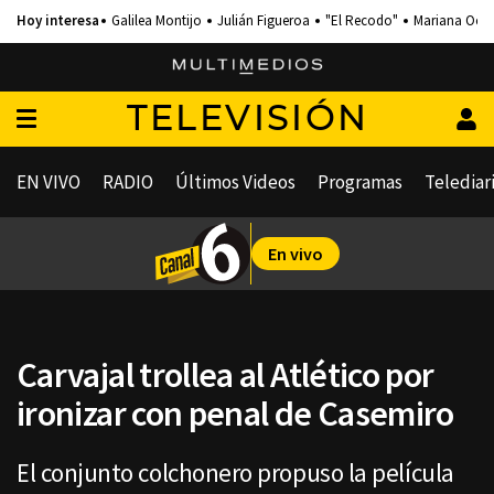
Galilea Montijo
Julián Figueroa
"El Recodo"
Mariana Och
TELEVISIÓN
EN VIVO
RADIO
Últimos Videos
Programas
Telediar
En vivo
Carvajal trollea al Atlético por
ironizar con penal de Casemiro
El conjunto colchonero propuso la película