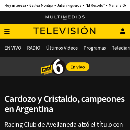
Galilea Montijo
Julián Figueroa
"El Recodo"
Mariana Och
TELEVISIÓN
EN VIVO
RADIO
Últimos Videos
Programas
Telediar
En vivo
Cardozo y Cristaldo, campeones
en Argentina
Racing Club de Avellaneda alzó el título con